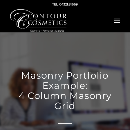
TEL: 04321.81669
Masonry Portfolio
Example:
4 Column Masonry
Grid