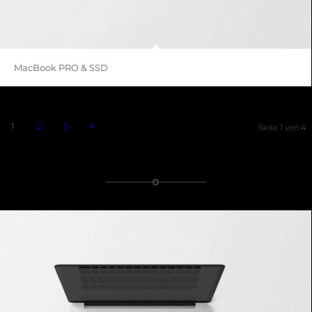
MacBook PRO & SSD
1
2
3
4
Seite 1 von 4