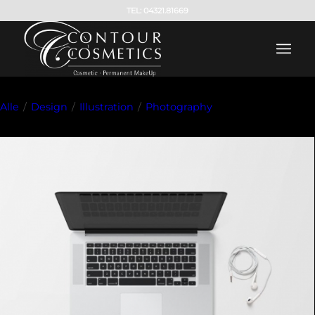
TEL: 04321.81669
Alle
/
Design
/
Illustration
/
Photography